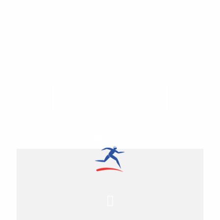
www.facebook.com/events
1
2
3
4