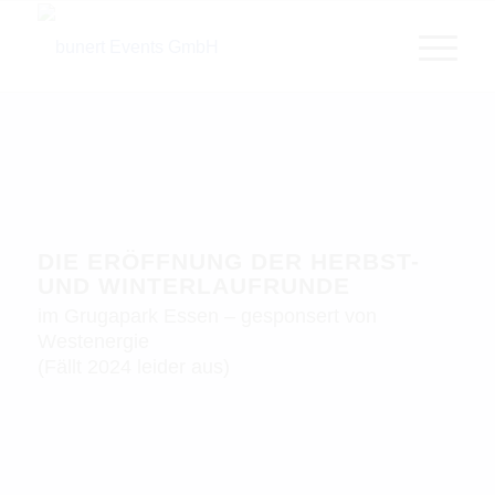
DIE ERÖFFNUNG DER HERBST-
UND WINTERLAUFRUNDE
im Grugapark Essen – gesponsert von
Westenergie
(Fällt 2024 leider aus)
Mit dem Westenergie LED´s RUN eröffnen wir
jedes Jahr die Herbst- und Winterlauf-Saison im
Grugapark Essen.