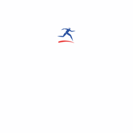
er-Challenge liegt auf der
www.instagram.com/1
. Sämtliche Einnahmen aus
iative.
ördere damit nicht nur
 in unserer Region.
!