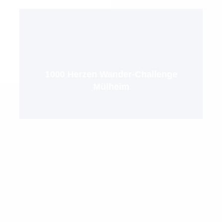
1000 Herzen Wander-Challenge
Mülheim
für jeden ist etwas
www.wander-challeng
www.facebook.com/10
 17 km. Die Zeit spielt