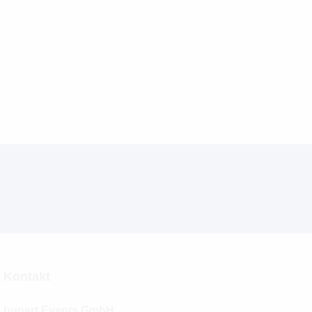
Kontakt
bunert Events GmbH